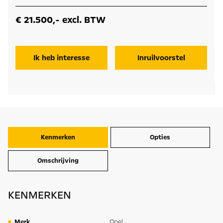
€ 21.500,- excl. BTW
Ik heb interesse
Inruilvoorstel
Kenmerken
Opties
Omschrijving
KENMERKEN
Merk
Opel