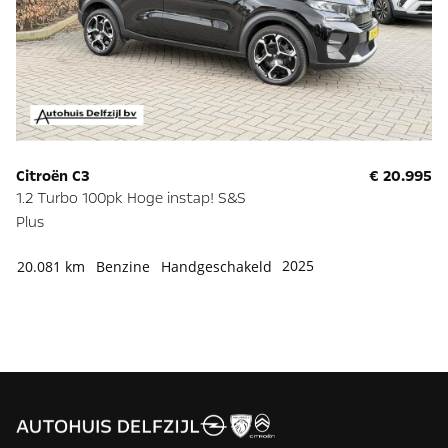
Citroën C3
€ 20.995
Op
1.2 Turbo 100pk Hoge instap! S&S
1.
Plus
Da
2025
20.081 km
Benzine
Handgeschakeld
19