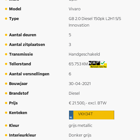
Model
Vivaro
Type
GB 2.0 Diesel 150pk L2H1 S/S
Innovation
Aantal deuren
5
Aantal zitplaatsen
3
Transmissie
Handgeschakeld
Tellerstand
65.753 KM
Aantal versnellingen
6
Bouwjaar
30-04-2021
Brandstof
Diesel
Prijs
€ 21.500,- excl. BTW
Kenteken
VKH34T
Kleur
grijs metallic
Interieurkleur
Donker grijs