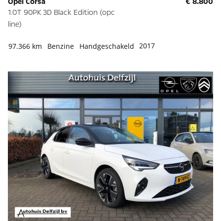
Opel Corsa
€ 8.800
1.0T 90PK 3D Black Edition (opc
line)
2017
97.366 km
Benzine
Handgeschakeld