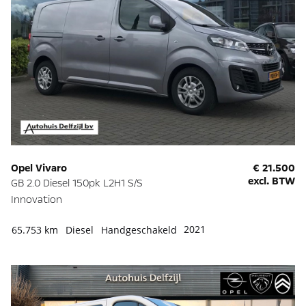
Opel Vivaro
€ 21.500
excl. BTW
GB 2.0 Diesel 150pk L2H1 S/S
Innovation
2021
65.753 km
Diesel
Handgeschakeld