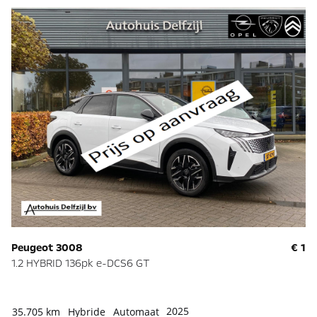
Peugeot 3008
€ 1
1.2 HYBRID 136pk e-DCS6 GT
2025
35.705 km
Hybride
Automaat