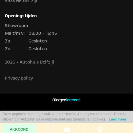
9933 HE Delfzijl
Openingstijden
Showroom
Ma t/m vr
08.00 - 16:45
Za
Gesloten
Zo
Gesloten
2026 - Autohuis Delfzijl
Privacy policy
Onze pagina’s maken gebruik van functionele & analytische cookies. Door te
klikken op "Akkoord" ga je akkoord met ons gebruik van cookies.
Lees meer
AKKOORD